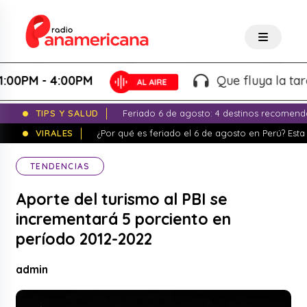
PM - 4:00PM
Que fluya la tarde! -
TIPS Y SALUD
Feriado 6 de agosto: 4 destinos recomend
VIRALES
¿Por qué es feriado el 6 de agosto en Perú? Esta 
TENDENCIAS
Aporte del turismo al PBI se
incrementará 5 porciento en
período 2012-2022
admin