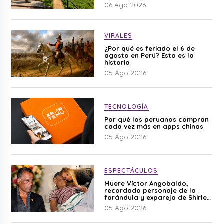
06 Ago 2026
VIRALES
¿Por qué es feriado el 6 de
agosto en Perú? Esta es la
historia
05 Ago 2026
TECNOLOGÍA
Por qué los peruanos compran
cada vez más en apps chinas
05 Ago 2026
ESPECTÁCULOS
Muere Víctor Angobaldo,
recordado personaje de la
farándula y expareja de Shirley
Cherres
05 Ago 2026