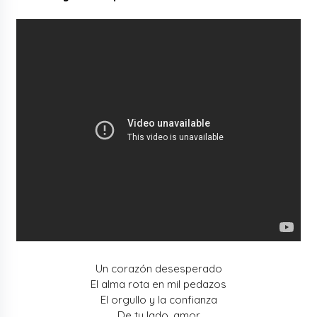
Un corazón desesperado
El alma rota en mil pedazos
El orgullo y la confianza
De tu lado, amor