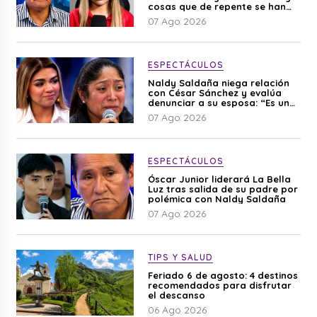
cosas que de repente se han
editado”
07 Ago 2026
ESPECTÁCULOS
Naldy Saldaña niega relación
con César Sánchez y evalúa
denunciar a su esposa: “Es una
difamación”
07 Ago 2026
ESPECTÁCULOS
Óscar Junior liderará La Bella
Luz tras salida de su padre por
polémica con Naldy Saldaña
07 Ago 2026
TIPS Y SALUD
Feriado 6 de agosto: 4 destinos
recomendados para disfrutar
el descanso
06 Ago 2026