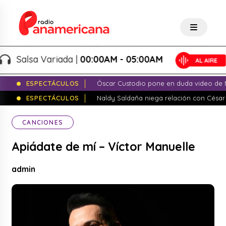
Salsa Variada |
00:00AM - 05:00AM
ESPECTÁCULOS
Óscar Custodio pone en duda video de N
ESPECTÁCULOS
Naldy Saldaña niega relación con César
CANCIONES
Apiádate de mí – Víctor Manuelle
admin