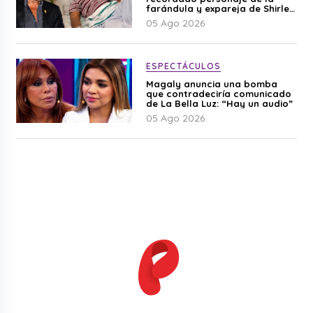
farándula y expareja de Shirley
Cherres
05 Ago 2026
ESPECTÁCULOS
Magaly anuncia una bomba
que contradeciría comunicado
de La Bella Luz: “Hay un audio”
05 Ago 2026