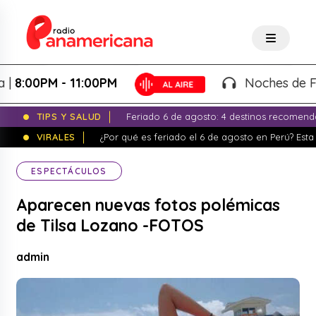
00PM - 11:00PM
Noches de Fantas
TIPS Y SALUD
Feriado 6 de agosto: 4 destinos recomend
VIRALES
¿Por qué es feriado el 6 de agosto en Perú? Esta 
ESPECTÁCULOS
Aparecen nuevas fotos polémicas
de Tilsa Lozano -FOTOS
admin