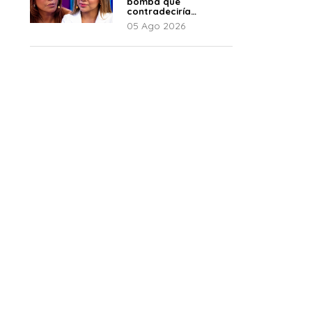
bomba que
contradeciría
comunicado de La
05 Ago 2026
Bella Luz: “Hay un
audio”