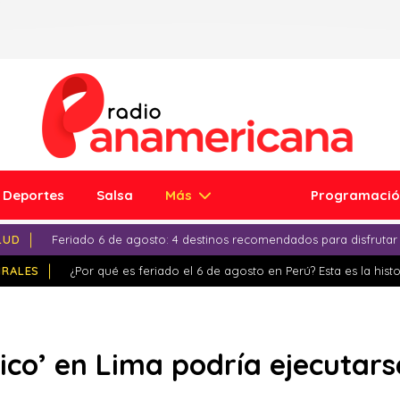
Deportes
Salsa
Más
Programaci
LUD
Feriado 6 de agosto: 4 destinos recomendados para disfrutar
IRALES
¿Por qué es feriado el 6 de agosto en Perú? Esta es la histo
co’ en Lima podría ejecutars