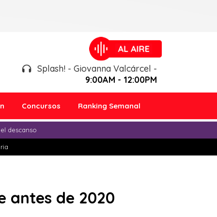
Splash! - Giovanna Valcárcel -
9:00AM - 12:00PM
ón
Concursos
Ranking Semanal
 el descanso
ria
e antes de 2020