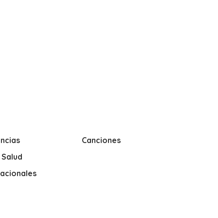
ncias
Canciones
y Salud
nacionales