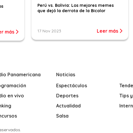
Perú vs. Bolivia: Los mejores memes
os
que dejó la derrota de la Bicolor
Leer más
17 Nov 2023
er más
dio Panamericana
Noticias
ogramación
Espectáculos
Tende
io en vivo
Deportes
Tips 
nking
Actualidad
Inter
ncursos
Salsa
Reservados.