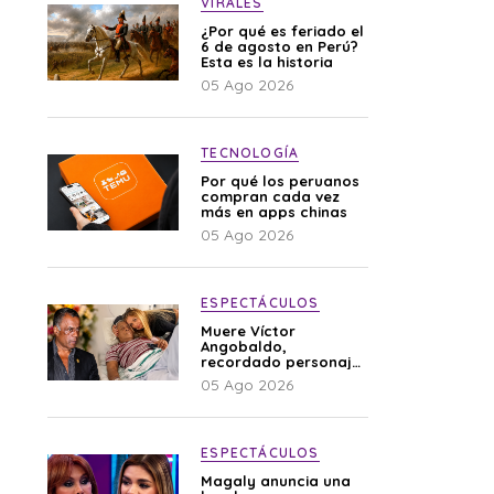
VIRALES
¿Por qué es feriado el
6 de agosto en Perú?
Esta es la historia
05 Ago 2026
TECNOLOGÍA
Por qué los peruanos
compran cada vez
más en apps chinas
05 Ago 2026
ESPECTÁCULOS
Muere Víctor
Angobaldo,
recordado personaje
de la farándula y
05 Ago 2026
expareja de Shirley
Cherres
ESPECTÁCULOS
Magaly anuncia una