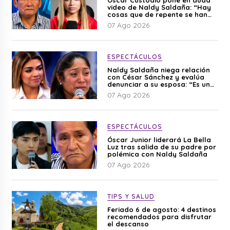
video de Naldy Saldaña: “Hay
cosas que de repente se han
editado”
07 Ago 2026
ESPECTÁCULOS
Naldy Saldaña niega relación
con César Sánchez y evalúa
denunciar a su esposa: “Es una
difamación”
07 Ago 2026
ESPECTÁCULOS
Óscar Junior liderará La Bella
Luz tras salida de su padre por
polémica con Naldy Saldaña
07 Ago 2026
TIPS Y SALUD
Feriado 6 de agosto: 4 destinos
recomendados para disfrutar
el descanso