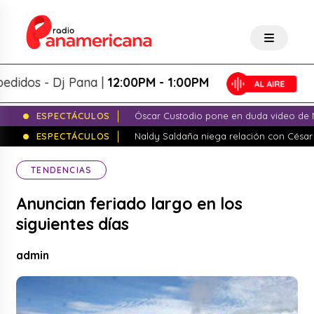
os - Dj Pana |
12:00PM - 1:00PM
ESPECTÁCULOS
Óscar Custodio pone en duda video de N
ESPECTÁCULOS
Naldy Saldaña niega relación con César
TENDENCIAS
Anuncian feriado largo en los
siguientes días
admin