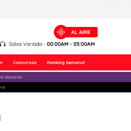
Salsa Variada -
00:00AM - 05:00AM
ón
Concursos
Ranking Semanal
 el descanso
ria
1