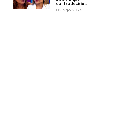
contradeciría
comunicado de La
05 Ago 2026
Bella Luz: “Hay un
audio”