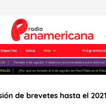
Deportes
Salsa
Más
Programaci
LUD
Feriado 6 de agosto: 4 destinos recomendados para disfrutar
IRALES
¿Por qué es feriado el 6 de agosto en Perú? Esta es la histo
ión de brevetes hasta el 202