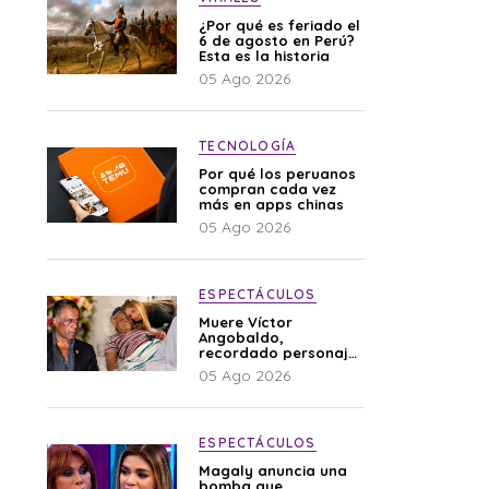
¿Por qué es feriado el
6 de agosto en Perú?
Esta es la historia
05 Ago 2026
TECNOLOGÍA
Por qué los peruanos
compran cada vez
más en apps chinas
05 Ago 2026
ESPECTÁCULOS
Muere Víctor
Angobaldo,
recordado personaje
de la farándula y
05 Ago 2026
expareja de Shirley
Cherres
ESPECTÁCULOS
Magaly anuncia una
bomba que