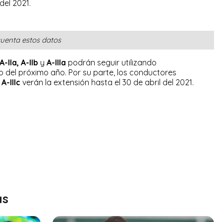
del 2021.
uenta estos datos
A-IIa,
A-IIb
y
A-IIIa
podrán seguir utilizando
o del próximo año. Por su parte, los conductores
y
A-IIIc
verán la extensión hasta el 30 de abril del 2021.
as