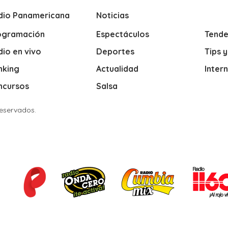
dio Panamericana
Noticias
ogramación
Espectáculos
Tende
io en vivo
Deportes
Tips 
nking
Actualidad
Inter
ncursos
Salsa
Reservados.