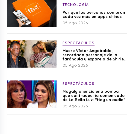
TECNOLOGÍA
Por qué los peruanos compran
cada vez más en apps chinas
05 Ago 2026
ESPECTÁCULOS
Muere Víctor Angobaldo,
recordado personaje de la
farándula y expareja de Shirley
Cherres
05 Ago 2026
ESPECTÁCULOS
Magaly anuncia una bomba
que contradeciría comunicado
de La Bella Luz: “Hay un audio”
05 Ago 2026