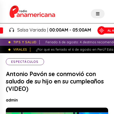
Salsa Variada |
00:00AM - 05:00AM
TIPS Y SALUD
Feriado 6 de agosto: 4 destinos recomend
VIRALES
¿Por qué es feriado el 6 de agosto en Perú? Esta 
ESPECTÁCULOS
Antonio Pavón se conmovió con
saludo de su hijo en su cumpleaños
(VIDEO)
admin