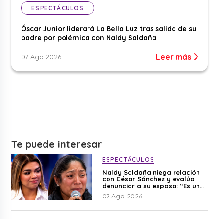
ESPECTÁCULOS
Óscar Junior liderará La Bella Luz tras salida de su
padre por polémica con Naldy Saldaña
Leer más
07 Ago 2026
Te puede interesar
ESPECTÁCULOS
Naldy Saldaña niega relación
con César Sánchez y evalúa
denunciar a su esposa: “Es una
difamación”
07 Ago 2026