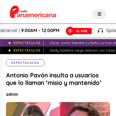
cel |
9:00AM - 12:00PM
Splash! - 
ESPECTÁCULOS
Óscar Junior liderará La Bella Luz tras 
ESPECTÁCULOS
Naldy Saldaña niega relación con César
ESPECTÁCULOS
Antonio Pavón insulta a usuarios
que lo llaman ‘misio y mantenido’
admin