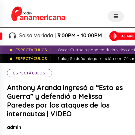
Salsa Variada |
3:00PM - 10:00PM
ESPECTÁCULOS
Óscar Custodio pone en duda video de N
ESPECTÁCULOS
Naldy Saldaña niega relación con César
ESPECTÁCULOS
Anthony Aranda ingresó a “Esto es
Guerra” y defendió a Melissa
Paredes por los ataques de los
internautas | VIDEO
admin