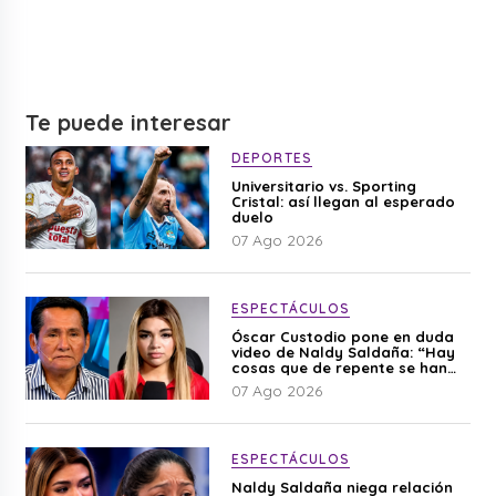
Te puede interesar
DEPORTES
Universitario vs. Sporting
Cristal: así llegan al esperado
duelo
07 Ago 2026
ESPECTÁCULOS
Óscar Custodio pone en duda
video de Naldy Saldaña: “Hay
cosas que de repente se han
editado”
07 Ago 2026
ESPECTÁCULOS
Naldy Saldaña niega relación