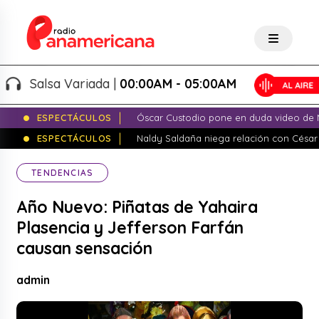
Salsa Variada |
00:00AM - 05:00AM
ESPECTÁCULOS
Óscar Custodio pone en duda video de N
ESPECTÁCULOS
Naldy Saldaña niega relación con César
TENDENCIAS
Año Nuevo: Piñatas de Yahaira
Plasencia y Jefferson Farfán
causan sensación
admin