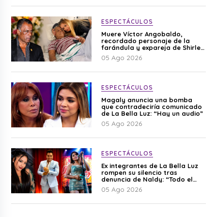
ESPECTÁCULOS
Muere Víctor Angobaldo,
recordado personaje de la
farándula y expareja de Shirley
Cherres
05 Ago 2026
ESPECTÁCULOS
Magaly anuncia una bomba
que contradeciría comunicado
de La Bella Luz: “Hay un audio”
05 Ago 2026
ESPECTÁCULOS
Ex integrantes de La Bella Luz
rompen su silencio tras
denuncia de Naldy: “Todo el
mundo lo sabía”
05 Ago 2026