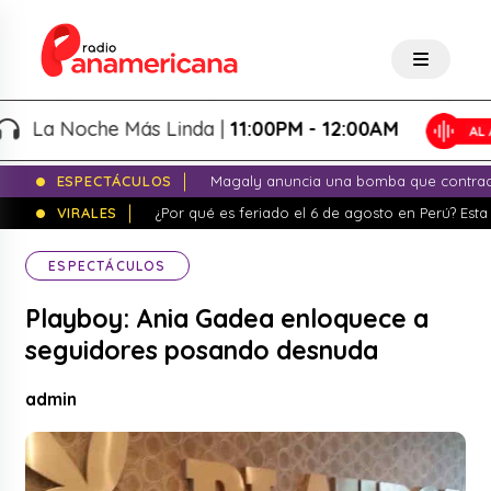
a Noche Más Linda |
11:00PM - 12:00AM
ESPECTÁCULOS
Magaly anuncia una bomba que contrade
VIRALES
¿Por qué es feriado el 6 de agosto en Perú? Esta 
ESPECTÁCULOS
Playboy: Ania Gadea enloquece a
seguidores posando desnuda
admin