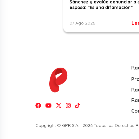
Sánchez y evalúa denunciar a 
esposa: “Es una difamación”
Le
07 Ago 2026
Ra
Pr
Rad
Ra
Co
Copyright © GPR S.A. | 2026 Todos los Derechos 