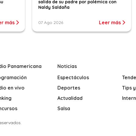
su
salida de su padre por polémica con
Naldy Saldaña
er más
Leer más
07 Ago 2026
dio Panamericana
Noticias
ogramación
Espectáculos
Tende
io en vivo
Deportes
Tips 
nking
Actualidad
Inter
ncursos
Salsa
Reservados.