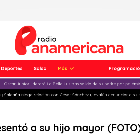
Deportes
Salsa
Más
Programaci
Óscar Junior liderará La Bella Luz tras salida de su padre por polém
y Saldaña niega relación con César Sánchez y evalúa denunciar a su 
esentó a su hijo mayor (FOTO