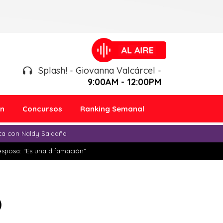
Splash! - Giovanna Valcárcel -
9:00AM - 12:00PM
ón
Concursos
Ranking Semanal
ica con Naldy Saldaña
esposa: “Es una difamación”
)