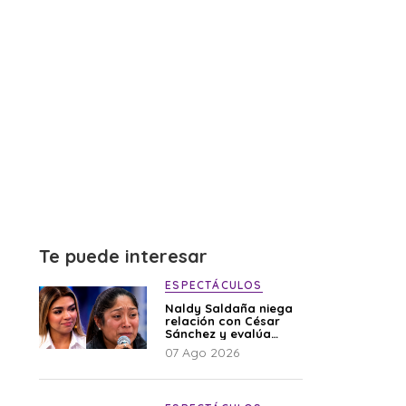
Te puede interesar
ESPECTÁCULOS
Naldy Saldaña niega
relación con César
Sánchez y evalúa
denunciar a su
07 Ago 2026
esposa: “Es una
difamación”