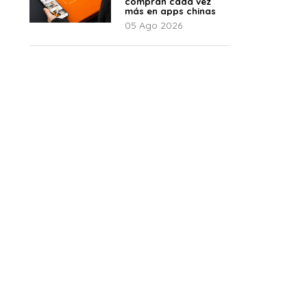
compran cada vez
más en apps chinas
05 Ago 2026