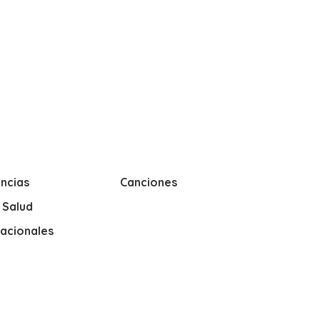
ncias
Canciones
y Salud
nacionales