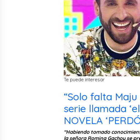
Te puede interesar
“Solo falta Maju
serie llamada ‘e
NOVELA ‘PERDÓ
“Habiendo tomado conocimiento 
la señora Romina Gachoy se pr