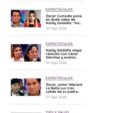
ESPECTÁCULOS
Óscar Custodio pone
en duda video de
Naldy Saldaña: “Hay
cosas que de repente
07 Ago 2026
se han editado”
ESPECTÁCULOS
Naldy Saldaña niega
relación con César
Sánchez y evalúa
denunciar a su
07 Ago 2026
esposa: “Es una
difamación”
ESPECTÁCULOS
Óscar Junior liderará
La Bella Luz tras
salida de su padre
por polémica con
07 Ago 2026
Naldy Saldaña
TIPS Y SALUD