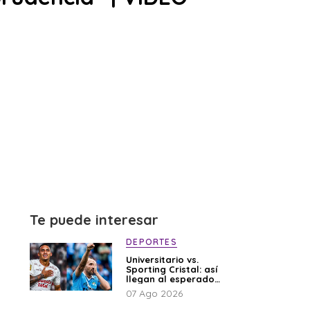
Te puede interesar
DEPORTES
Universitario vs.
Sporting Cristal: así
llegan al esperado
duelo
07 Ago 2026