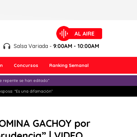
Salsa Variada -
9:00AM - 10:00AM
ón
Concursos
Ranking Semanal
e repente se han editado”
esposa: “Es una difamación”
ROMINA GACHOY por
rudencia” | VIDEO