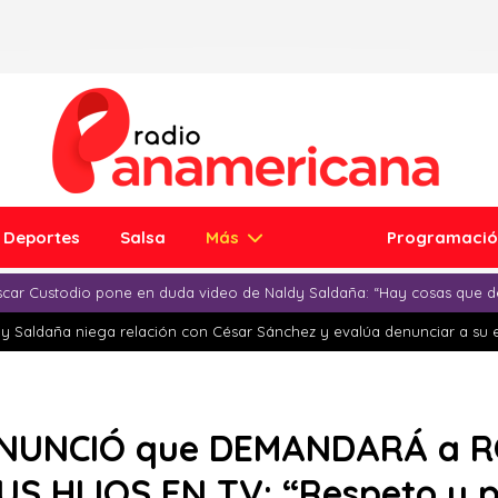
Deportes
Salsa
Más
Programaci
car Custodio pone en duda video de Naldy Saldaña: “Hay cosas que d
y Saldaña niega relación con César Sánchez y evalúa denunciar a su 
ANUNCIÓ que DEMANDARÁ a 
S HIJOS EN TV: “Respeto y p