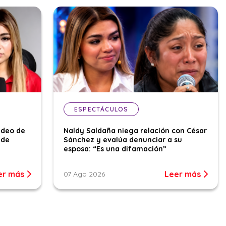
ESPECTÁCULOS
ideo de
Naldy Saldaña niega relación con César
 de
Sánchez y evalúa denunciar a su
esposa: “Es una difamación”
er más
Leer más
07 Ago 2026