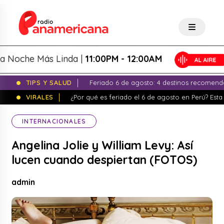
che Más Linda |
11:00PM - 12:00AM
TIPS Y SALUD
Feriado 6 de agosto: 4 destinos recomend
VIRALES
¿Por qué es feriado el 6 de agosto en Perú? Esta 
INTERNACIONALES
Angelina Jolie y William Levy: Así
lucen cuando despiertan (FOTOS)
admin