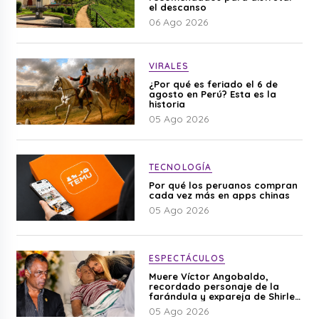
el descanso
06 Ago 2026
VIRALES
¿Por qué es feriado el 6 de
agosto en Perú? Esta es la
historia
05 Ago 2026
TECNOLOGÍA
Por qué los peruanos compran
cada vez más en apps chinas
05 Ago 2026
ESPECTÁCULOS
Muere Víctor Angobaldo,
recordado personaje de la
farándula y expareja de Shirley
Cherres
05 Ago 2026