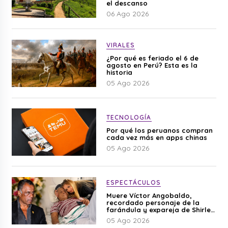
el descanso
06 Ago 2026
VIRALES
¿Por qué es feriado el 6 de
agosto en Perú? Esta es la
historia
05 Ago 2026
TECNOLOGÍA
Por qué los peruanos compran
cada vez más en apps chinas
05 Ago 2026
ESPECTÁCULOS
Muere Víctor Angobaldo,
recordado personaje de la
farándula y expareja de Shirley
Cherres
05 Ago 2026