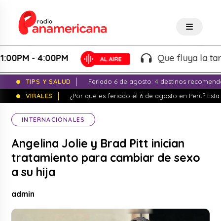
 - 4:00PM
Que fluya la tarde! - 
TIPS Y SALUD
Feriado 6 de agosto: 4 destinos recomend
VIRALES
¿Por qué es feriado el 6 de agosto en Perú? Esta 
INTERNACIONALES
Angelina Jolie y Brad Pitt inician
tratamiento para cambiar de sexo
a su hija
admin