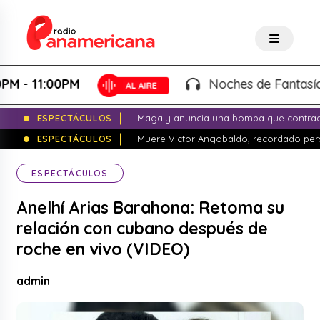
11:00PM
Noches de Fantasía - Kar
ESPECTÁCULOS
Magaly anuncia una bomba que contrade
ESPECTÁCULOS
Muere Víctor Angobaldo, recordado pers
ESPECTÁCULOS
Anelhí Arias Barahona: Retoma su
relación con cubano después de
roche en vivo (VIDEO)
admin