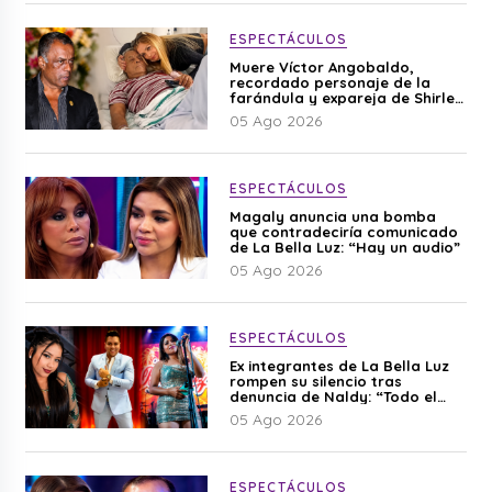
ESPECTÁCULOS
Muere Víctor Angobaldo,
recordado personaje de la
farándula y expareja de Shirley
Cherres
05 Ago 2026
ESPECTÁCULOS
Magaly anuncia una bomba
que contradeciría comunicado
de La Bella Luz: “Hay un audio”
05 Ago 2026
ESPECTÁCULOS
Ex integrantes de La Bella Luz
rompen su silencio tras
denuncia de Naldy: “Todo el
mundo lo sabía”
05 Ago 2026
ESPECTÁCULOS