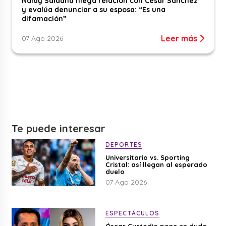
Naldy Saldaña niega relación con César Sánchez
y evalúa denunciar a su esposa: “Es una
difamación”
Leer más
07 Ago 2026
Te puede interesar
DEPORTES
Universitario vs. Sporting
Cristal: así llegan al esperado
duelo
07 Ago 2026
ESPECTÁCULOS
Óscar Custodio pone en duda