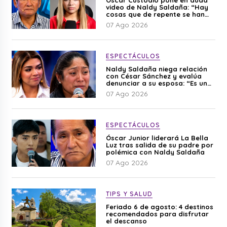
video de Naldy Saldaña: “Hay
cosas que de repente se han
editado”
07 Ago 2026
ESPECTÁCULOS
Naldy Saldaña niega relación
con César Sánchez y evalúa
denunciar a su esposa: “Es una
difamación”
07 Ago 2026
ESPECTÁCULOS
Óscar Junior liderará La Bella
Luz tras salida de su padre por
polémica con Naldy Saldaña
07 Ago 2026
TIPS Y SALUD
Feriado 6 de agosto: 4 destinos
recomendados para disfrutar
el descanso