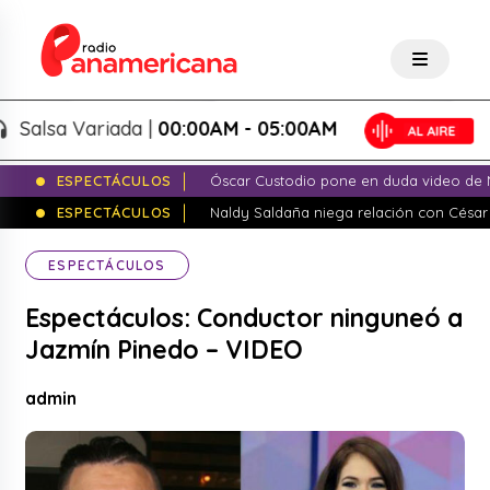
lsa Variada |
00:00AM - 05:00AM
ESPECTÁCULOS
Óscar Custodio pone en duda video de N
ESPECTÁCULOS
Naldy Saldaña niega relación con César
ESPECTÁCULOS
Espectáculos: Conductor ninguneó a
Jazmín Pinedo – VIDEO
admin