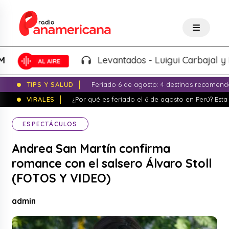
Levantados - Luigui Carbajal y Lucian
TIPS Y SALUD
Feriado 6 de agosto: 4 destinos recomend
VIRALES
¿Por qué es feriado el 6 de agosto en Perú? Esta 
ESPECTÁCULOS
Andrea San Martín confirma
romance con el salsero Álvaro Stoll
(FOTOS Y VIDEO)
admin