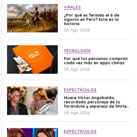
VIRALES
¿Por qué es feriado el 6 de
agosto en Perú? Esta es la
historia
05 Ago 2026
TECNOLOGÍA
Por qué los peruanos compran
cada vez más en apps chinas
05 Ago 2026
ESPECTÁCULOS
Muere Víctor Angobaldo,
recordado personaje de la
farándula y expareja de Shirley
Cherres
05 Ago 2026
ESPECTÁCULOS