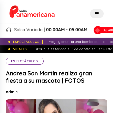
Salsa Variada |
00:00AM - 05:00AM
ESPECTÁCULOS
Magaly anuncia una bomba que contrade
VIRALES
¿Por qué es feriado el 6 de agosto en Perú? Esta 
ESPECTÁCULOS
Andrea San Martín realiza gran
fiesta a su mascota | FOTOS
admin