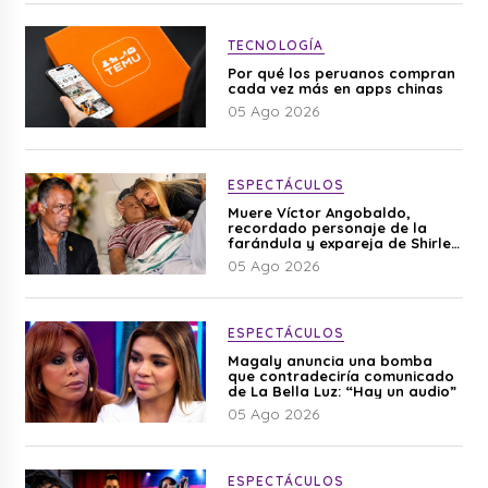
TECNOLOGÍA
Por qué los peruanos compran
cada vez más en apps chinas
05 Ago 2026
ESPECTÁCULOS
Muere Víctor Angobaldo,
recordado personaje de la
farándula y expareja de Shirley
Cherres
05 Ago 2026
ESPECTÁCULOS
Magaly anuncia una bomba
que contradeciría comunicado
de La Bella Luz: “Hay un audio”
05 Ago 2026
ESPECTÁCULOS