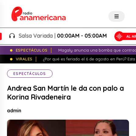
Salsa Variada |
00:00AM - 05:00AM
ESPECTÁCULOS
Magaly anuncia una bomba que contrade
VIRALES
¿Por qué es feriado el 6 de agosto en Perú? Esta 
ESPECTÁCULOS
Andrea San Martín le da con palo a
Korina Rivadeneira
admin