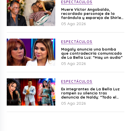
ESPECTÁCULOS
Muere Víctor Angobaldo,
recordado personaje de la
farándula y expareja de Shirley
Cherres
05 Ago 2026
ESPECTÁCULOS
Magaly anuncia una bomba
que contradeciría comunicado
de La Bella Luz: “Hay un audio”
05 Ago 2026
ESPECTÁCULOS
Ex integrantes de La Bella Luz
rompen su silencio tras
denuncia de Naldy: “Todo el
mundo lo sabía”
05 Ago 2026