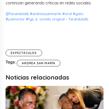
continúan generando críticas en redes sociales.
@farandulatb
#andreasanmartin
#viral
#gato
#juanvictor
#fyp
♬ sonido original – farandulatb
ESPECTÁCULOS
Tags:
ANDREA SAN MARÍN
Noticias relacionadas