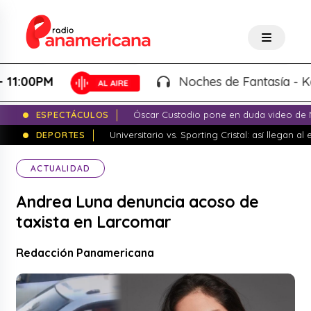
0PM
Noches de Fantasía - Karla T
ESPECTÁCULOS
Óscar Custodio pone en duda video de N
DEPORTES
Universitario vs. Sporting Cristal: así llegan a
ACTUALIDAD
Andrea Luna denuncia acoso de
taxista en Larcomar
Redacción Panamericana