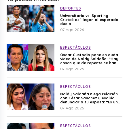
DEPORTES
Universitario vs. Sporting
Cristal: así llegan al esperado
duelo
07 Ago 2026
ESPECTÁCULOS
Óscar Custodio pone en duda
video de Naldy Saldaña: “Hay
cosas que de repente se han
editado”
07 Ago 2026
ESPECTÁCULOS
Naldy Saldaña niega relación
con César Sánchez y evalúa
denunciar a su esposa: “Es una
difamación”
07 Ago 2026
ESPECTÁCULOS