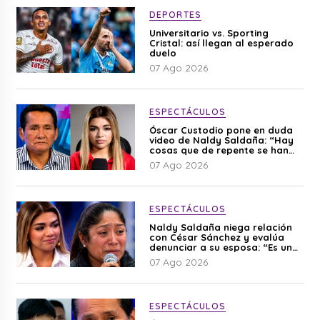
DEPORTES
Universitario vs. Sporting
Cristal: así llegan al esperado
duelo
07 Ago 2026
ESPECTÁCULOS
Óscar Custodio pone en duda
video de Naldy Saldaña: “Hay
cosas que de repente se han
editado”
07 Ago 2026
ESPECTÁCULOS
Naldy Saldaña niega relación
con César Sánchez y evalúa
denunciar a su esposa: “Es una
difamación”
07 Ago 2026
ESPECTÁCULOS