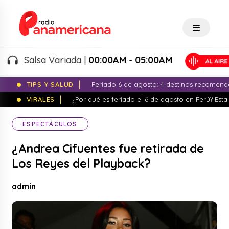
Salsa Variada |
00:00AM - 05:00AM
TIPS Y SALUD
Feriado 6 de agosto: 4 destinos recomend
VIRALES
¿Por qué es feriado el 6 de agosto en Perú? Esta 
ESPECTÁCULOS
¿Andrea Cifuentes fue retirada de
Los Reyes del Playback?
admin