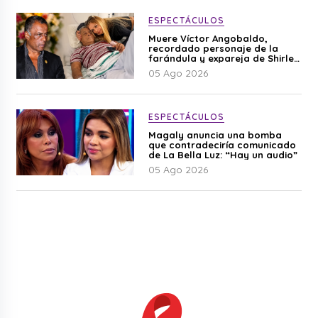
ESPECTÁCULOS
Muere Víctor Angobaldo,
recordado personaje de la
farándula y expareja de Shirley
Cherres
05 Ago 2026
ESPECTÁCULOS
Magaly anuncia una bomba
que contradeciría comunicado
de La Bella Luz: “Hay un audio”
05 Ago 2026