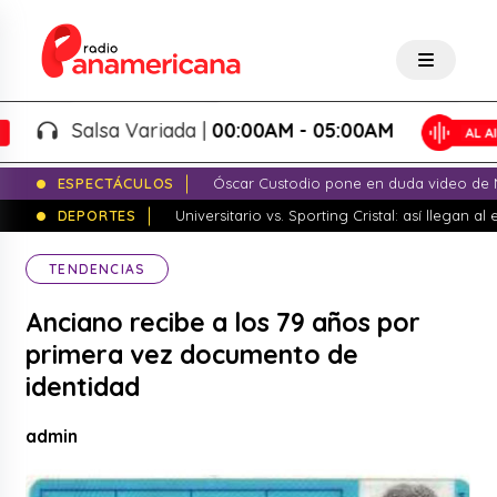
Salsa Variada |
00:00AM - 05:00AM
ESPECTÁCULOS
Óscar Custodio pone en duda video de N
DEPORTES
Universitario vs. Sporting Cristal: así llegan a
TENDENCIAS
Anciano recibe a los 79 años por
primera vez documento de
identidad
admin