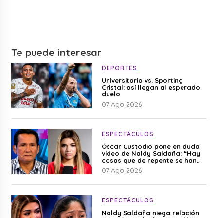
Te puede interesar
DEPORTES
Universitario vs. Sporting
Cristal: así llegan al esperado
duelo
07 Ago 2026
ESPECTÁCULOS
Óscar Custodio pone en duda
video de Naldy Saldaña: “Hay
cosas que de repente se han
editado”
07 Ago 2026
ESPECTÁCULOS
Naldy Saldaña niega relación