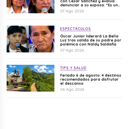
con César Sánchez y evalúa
denunciar a su esposa: “Es una
difamación”
07 Ago 2026
ESPECTÁCULOS
Óscar Junior liderará La Bella
Luz tras salida de su padre por
polémica con Naldy Saldaña
07 Ago 2026
TIPS Y SALUD
Feriado 6 de agosto: 4 destinos
recomendados para disfrutar
el descanso
06 Ago 2026