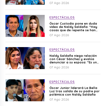
07 Ago 2026
ESPECTÁCULOS
Óscar Custodio pone en duda
video de Naldy Saldaña: “Hay
cosas que de repente se han
editado”
07 Ago 2026
ESPECTÁCULOS
Naldy Saldaña niega relación
con César Sánchez y evalúa
denunciar a su esposa: “Es una
difamación”
07 Ago 2026
ESPECTÁCULOS
Óscar Junior liderará La Bella
Luz tras salida de su padre por
polémica con Naldy Saldaña
07 Ago 2026