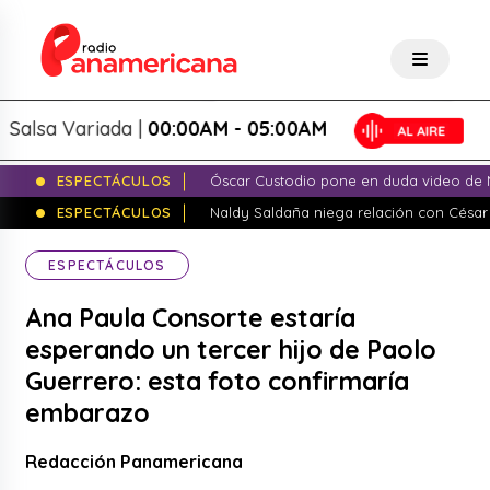
sa Variada |
00:00AM - 05:00AM
ESPECTÁCULOS
Óscar Custodio pone en duda video de N
ESPECTÁCULOS
Naldy Saldaña niega relación con César
ESPECTÁCULOS
Ana Paula Consorte estaría
esperando un tercer hijo de Paolo
Guerrero: esta foto confirmaría
embarazo
Redacción Panamericana