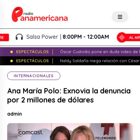
Salsa Power |
8:00PM - 12:00AM
ESPECTÁCULOS
Óscar Custodio pone en duda video de N
ESPECTÁCULOS
Naldy Saldaña niega relación con César
INTERNACIONALES
Ana María Polo: Exnovia la denuncia
por 2 millones de dólares
admin