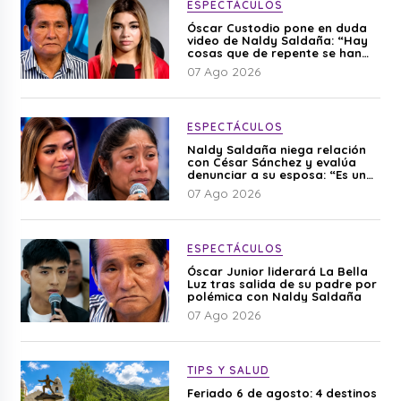
ESPECTÁCULOS
Óscar Custodio pone en duda
video de Naldy Saldaña: “Hay
cosas que de repente se han
editado”
07 Ago 2026
ESPECTÁCULOS
Naldy Saldaña niega relación
con César Sánchez y evalúa
denunciar a su esposa: “Es una
difamación”
07 Ago 2026
ESPECTÁCULOS
Óscar Junior liderará La Bella
Luz tras salida de su padre por
polémica con Naldy Saldaña
07 Ago 2026
TIPS Y SALUD
Feriado 6 de agosto: 4 destinos