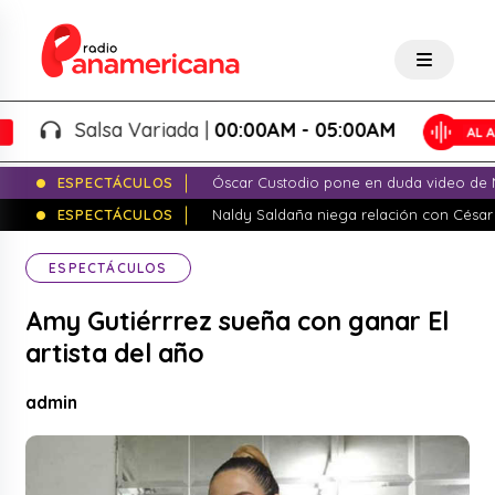
Salsa Variada |
00:00AM - 05:00AM
ESPECTÁCULOS
Óscar Custodio pone en duda video de N
ESPECTÁCULOS
Naldy Saldaña niega relación con César
ESPECTÁCULOS
Amy Gutiérrrez sueña con ganar El
artista del año
admin