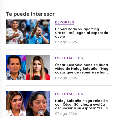
Te puede interesar
DEPORTES
Universitario vs. Sporting
Cristal: así llegan al esperado
duelo
07 Ago 2026
ESPECTÁCULOS
Óscar Custodio pone en duda
video de Naldy Saldaña: “Hay
cosas que de repente se han
editado”
07 Ago 2026
ESPECTÁCULOS
Naldy Saldaña niega relación
con César Sánchez y evalúa
denunciar a su esposa: “Es una
difamación”
07 Ago 2026