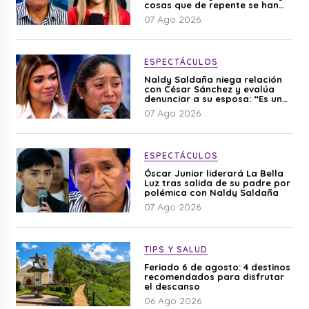
cosas que de repente se han
editado”
07 Ago 2026
ESPECTÁCULOS
Naldy Saldaña niega relación
con César Sánchez y evalúa
denunciar a su esposa: “Es una
difamación”
07 Ago 2026
ESPECTÁCULOS
Óscar Junior liderará La Bella
Luz tras salida de su padre por
polémica con Naldy Saldaña
07 Ago 2026
TIPS Y SALUD
Feriado 6 de agosto: 4 destinos
recomendados para disfrutar
el descanso
06 Ago 2026