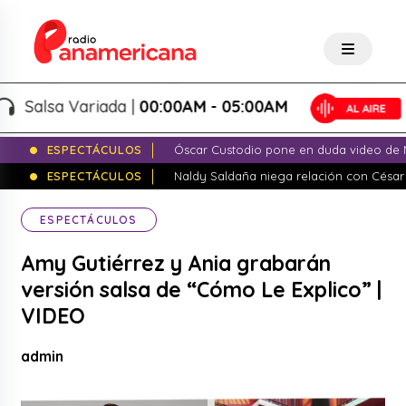
alsa Variada |
00:00AM - 05:00AM
ESPECTÁCULOS
Óscar Custodio pone en duda video de N
ESPECTÁCULOS
Naldy Saldaña niega relación con César
ESPECTÁCULOS
Amy Gutiérrez y Ania grabarán
versión salsa de “Cómo Le Explico” |
VIDEO
admin