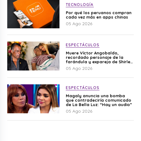
TECNOLOGÍA
Por qué los peruanos compran
cada vez más en apps chinas
05 Ago 2026
ESPECTÁCULOS
Muere Víctor Angobaldo,
recordado personaje de la
farándula y expareja de Shirley
Cherres
05 Ago 2026
ESPECTÁCULOS
Magaly anuncia una bomba
que contradeciría comunicado
de La Bella Luz: “Hay un audio”
05 Ago 2026