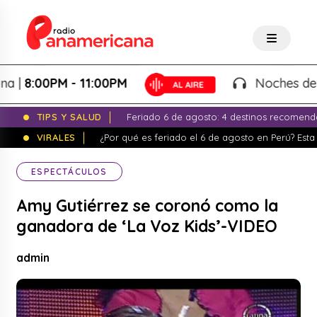
8:00PM - 11:00PM
Noches de Fanta
TIPS Y SALUD
Feriado 6 de agosto: 4 destinos recomend
VIRALES
¿Por qué es feriado el 6 de agosto en Perú? Esta 
ESPECTÁCULOS
Amy Gutiérrez se coronó como la
ganadora de ‘La Voz Kids’-VIDEO
admin