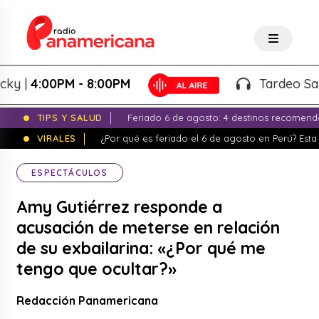
|
4:00PM - 8:00PM
Tardeo Salsero
TIPS Y SALUD
Feriado 6 de agosto: 4 destinos recomend
VIRALES
¿Por qué es feriado el 6 de agosto en Perú? Esta 
ESPECTÁCULOS
Amy Gutiérrez responde a
acusación de meterse en relación
de su exbailarina: «¿Por qué me
tengo que ocultar?»
Redacción Panamericana