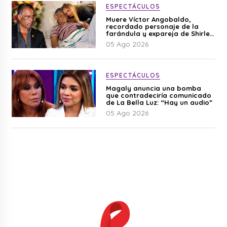
ESPECTÁCULOS
Muere Víctor Angobaldo,
recordado personaje de la
farándula y expareja de Shirley
Cherres
05 Ago 2026
ESPECTÁCULOS
Magaly anuncia una bomba
que contradeciría comunicado
de La Bella Luz: “Hay un audio”
05 Ago 2026