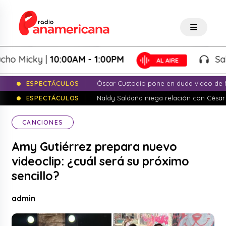
ky |
10:00AM - 1:00PM
Salsa de P
ESPECTÁCULOS
Óscar Custodio pone en duda video de N
ESPECTÁCULOS
Naldy Saldaña niega relación con César
CANCIONES
Amy Gutiérrez prepara nuevo
videoclip: ¿cuál será su próximo
sencillo?
admin