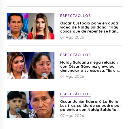
ESPECTÁCULOS
Óscar Custodio pone en duda
video de Naldy Saldaña: “Hay
cosas que de repente se han
editado”
07 Ago 2026
ESPECTÁCULOS
Naldy Saldaña niega relación
con César Sánchez y evalúa
denunciar a su esposa: “Es una
difamación”
07 Ago 2026
ESPECTÁCULOS
Óscar Junior liderará La Bella
Luz tras salida de su padre por
polémica con Naldy Saldaña
07 Ago 2026