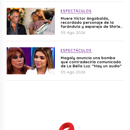
ESPECTÁCULOS
Muere Víctor Angobaldo,
recordado personaje de la
farándula y expareja de Shirley
Cherres
05 Ago 2026
ESPECTÁCULOS
Magaly anuncia una bomba
que contradeciría comunicado
de La Bella Luz: “Hay un audio”
05 Ago 2026