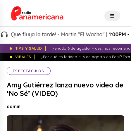
ue fluya la tarde! - Martin "El Wacho" |
1:00PM - 4:00
TIPS Y SALUD
Feriado 6 de agosto: 4 destinos recomend
VIRALES
¿Por qué es feriado el 6 de agosto en Perú? Esta 
ESPECTÁCULOS
Amy Gutiérrez lanza nuevo video de
‘No Sé’ (VIDEO)
admin