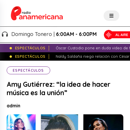
Domingo Tonero |
6:00AM - 6:00PM
ESPECTÁCULOS
Óscar Custodio pone en duda video de N
ESPECTÁCULOS
Naldy Saldaña niega relación con César
ESPECTÁCULOS
Amy Gutiérrez: “la idea de hacer
música es la unión”
admin