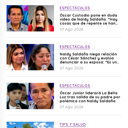
ESPECTÁCULOS
Óscar Custodio pone en duda
video de Naldy Saldaña: “Hay
cosas que de repente se han
editado”
07 Ago 2026
ESPECTÁCULOS
Naldy Saldaña niega relación
con César Sánchez y evalúa
denunciar a su esposa: “Es una
difamación”
07 Ago 2026
ESPECTÁCULOS
Óscar Junior liderará La Bella
Luz tras salida de su padre por
polémica con Naldy Saldaña
07 Ago 2026
TIPS Y SALUD