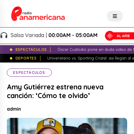
Salsa Variada |
00:00AM - 05:00AM
ESPECTÁCULOS
Óscar Custodio pone en duda video de N
DEPORTES
Universitario vs. Sporting Cristal: así llegan a
ESPECTÁCULOS
Amy Gutiérrez estrena nueva
canción: ‘Cómo te olvido’
admin