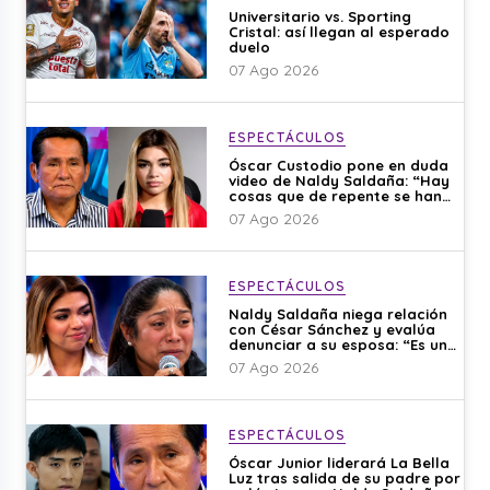
Universitario vs. Sporting
Cristal: así llegan al esperado
duelo
07 Ago 2026
ESPECTÁCULOS
Óscar Custodio pone en duda
video de Naldy Saldaña: “Hay
cosas que de repente se han
editado”
07 Ago 2026
ESPECTÁCULOS
Naldy Saldaña niega relación
con César Sánchez y evalúa
denunciar a su esposa: “Es una
difamación”
07 Ago 2026
ESPECTÁCULOS
Óscar Junior liderará La Bella
Luz tras salida de su padre por