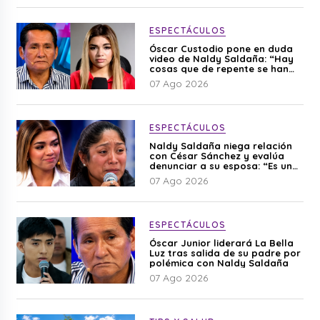
ESPECTÁCULOS
Óscar Custodio pone en duda
video de Naldy Saldaña: “Hay
cosas que de repente se han
editado”
07 Ago 2026
ESPECTÁCULOS
Naldy Saldaña niega relación
con César Sánchez y evalúa
denunciar a su esposa: “Es una
difamación”
07 Ago 2026
ESPECTÁCULOS
Óscar Junior liderará La Bella
Luz tras salida de su padre por
polémica con Naldy Saldaña
07 Ago 2026