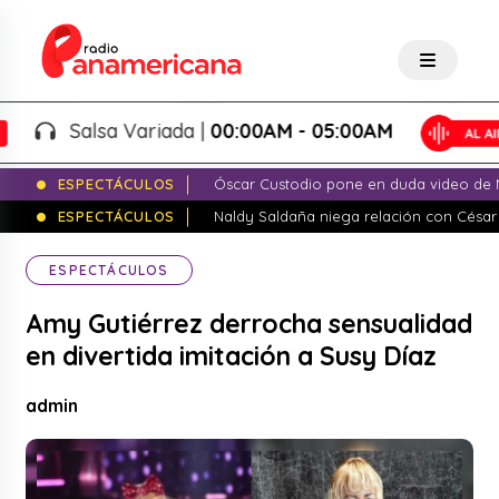
Salsa Variada |
00:00AM - 05:00AM
ESPECTÁCULOS
Óscar Custodio pone en duda video de N
ESPECTÁCULOS
Naldy Saldaña niega relación con César
ESPECTÁCULOS
Amy Gutiérrez derrocha sensualidad
en divertida imitación a Susy Díaz
admin