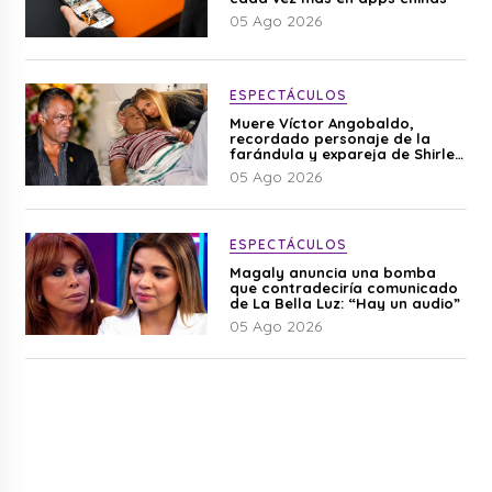
05 Ago 2026
ESPECTÁCULOS
Muere Víctor Angobaldo,
recordado personaje de la
farándula y expareja de Shirley
Cherres
05 Ago 2026
ESPECTÁCULOS
Magaly anuncia una bomba
que contradeciría comunicado
de La Bella Luz: “Hay un audio”
05 Ago 2026