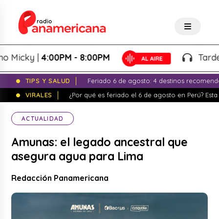
cky |
4:00PM - 8:00PM
Tardeo Sal
TIPS Y SALUD
Feriado 6 de agosto: 4 destinos recomend
VIRALES
¿Por qué es feriado el 6 de agosto en Perú? Esta 
ACTUALIDAD
Amunas: el legado ancestral que
asegura agua para Lima
Redacción Panamericana