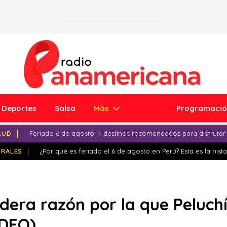
Deportes
Salsa
Más
Programaci
LUD
Feriado 6 de agosto: 4 destinos recomendados para disfrutar
IRALES
¿Por qué es feriado el 6 de agosto en Perú? Esta es la histo
adera razón por la que Peluch
IDEO)