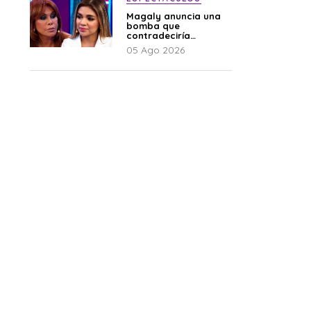
Magaly anuncia una
bomba que
contradeciría
comunicado de La
05 Ago 2026
Bella Luz: “Hay un
audio”