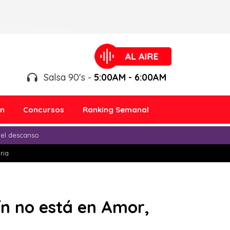
Salsa 90's -
5:00AM - 6:00AM
ón
Concursos
Ranking Semanal
 el descanso
ria
ín no está en Amor,