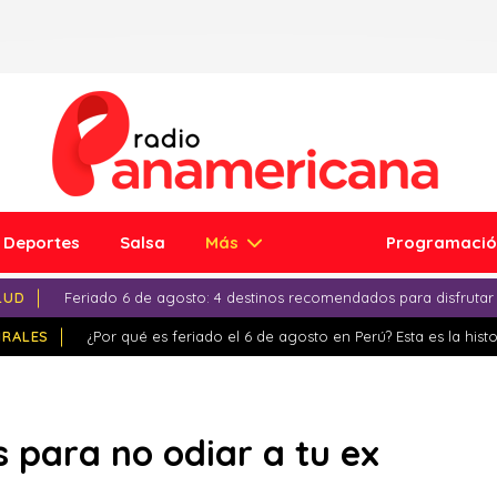
Deportes
Salsa
Más
Programaci
LUD
Feriado 6 de agosto: 4 destinos recomendados para disfrutar
IRALES
¿Por qué es feriado el 6 de agosto en Perú? Esta es la histo
 para no odiar a tu ex