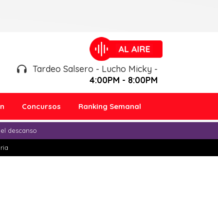
Tardeo Salsero - Lucho Micky -
4:00PM - 8:00PM
ón
Concursos
Ranking Semanal
 el descanso
ria