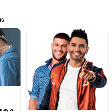
as
ontagios