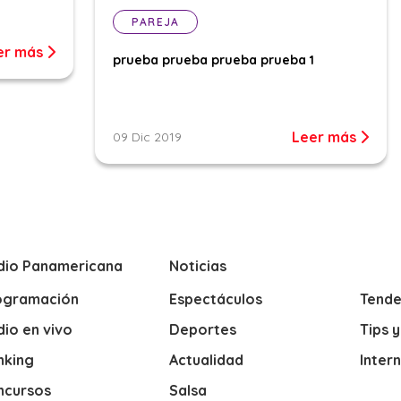
PAREJA
er más
prueba prueba prueba prueba 1
Leer más
09 Dic 2019
dio Panamericana
Noticias
ogramación
Espectáculos
Tende
io en vivo
Deportes
Tips 
nking
Actualidad
Inter
ncursos
Salsa