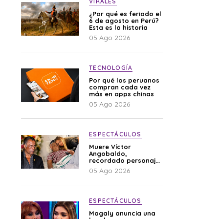
VIRALES
¿Por qué es feriado el
6 de agosto en Perú?
Esta es la historia
05 Ago 2026
TECNOLOGÍA
Por qué los peruanos
compran cada vez
más en apps chinas
05 Ago 2026
ESPECTÁCULOS
Muere Víctor
Angobaldo,
recordado personaje
de la farándula y
05 Ago 2026
expareja de Shirley
Cherres
ESPECTÁCULOS
Magaly anuncia una