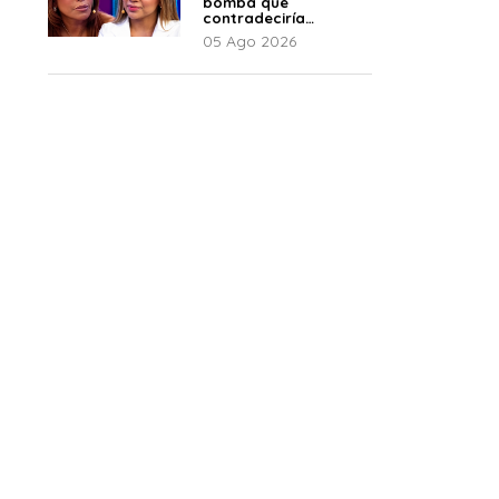
bomba que
contradeciría
comunicado de La
05 Ago 2026
Bella Luz: “Hay un
audio”