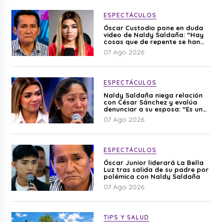
ESPECTÁCULOS
Óscar Custodio pone en duda
video de Naldy Saldaña: “Hay
cosas que de repente se han
editado”
07 Ago 2026
ESPECTÁCULOS
Naldy Saldaña niega relación
con César Sánchez y evalúa
denunciar a su esposa: “Es una
difamación”
07 Ago 2026
ESPECTÁCULOS
Óscar Junior liderará La Bella
Luz tras salida de su padre por
polémica con Naldy Saldaña
07 Ago 2026
TIPS Y SALUD