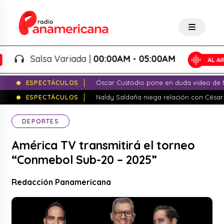
Salsa Variada |
00:00AM - 05:00AM
ESPECTÁCULOS
Óscar Custodio pone en duda video de N
ESPECTÁCULOS
Naldy Saldaña niega relación con César
DEPORTES
América TV transmitirá el torneo
“Conmebol Sub-20 – 2025”
Redacción Panamericana