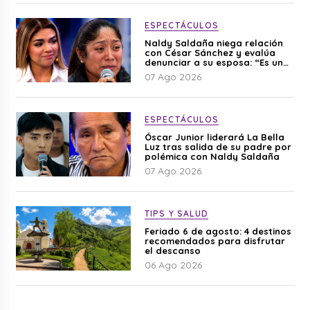
ESPECTÁCULOS
Naldy Saldaña niega relación
con César Sánchez y evalúa
denunciar a su esposa: “Es una
difamación”
07 Ago 2026
ESPECTÁCULOS
Óscar Junior liderará La Bella
Luz tras salida de su padre por
polémica con Naldy Saldaña
07 Ago 2026
TIPS Y SALUD
Feriado 6 de agosto: 4 destinos
recomendados para disfrutar
el descanso
06 Ago 2026