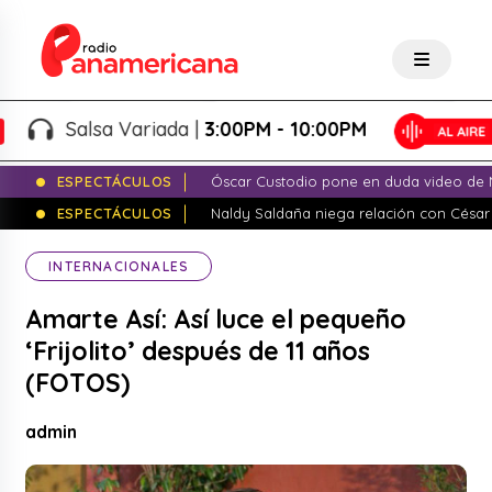
Salsa Variada |
3:00PM - 10:00PM
ESPECTÁCULOS
Óscar Custodio pone en duda video de N
ESPECTÁCULOS
Naldy Saldaña niega relación con César
INTERNACIONALES
Amarte Así: Así luce el pequeño
‘Frijolito’ después de 11 años
(FOTOS)
admin