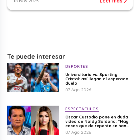
Leer más
18 Nov 2025
Te puede interesar
DEPORTES
Universitario vs. Sporting
Cristal: así llegan al esperado
duelo
07 Ago 2026
ESPECTÁCULOS
Óscar Custodio pone en duda
video de Naldy Saldaña: “Hay
cosas que de repente se han
editado”
07 Ago 2026