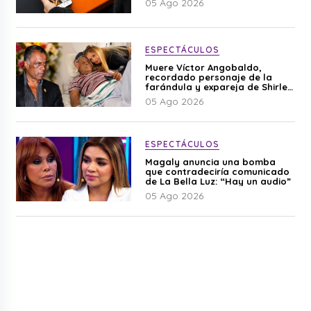
05 Ago 2026
ESPECTÁCULOS
Muere Víctor Angobaldo,
recordado personaje de la
farándula y expareja de Shirley
Cherres
05 Ago 2026
ESPECTÁCULOS
Magaly anuncia una bomba
que contradeciría comunicado
de La Bella Luz: “Hay un audio”
05 Ago 2026