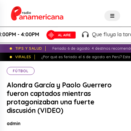
M - 4:00PM
Que fluya la tarde! - 
TIPS Y SALUD
Feriado 6 de agosto: 4 destinos recomend
VIRALES
¿Por qué es feriado el 6 de agosto en Perú? Esta 
FÚTBOL
Alondra García y Paolo Guerrero
fueron captados mientras
protagonizaban una fuerte
discusión (VIDEO)
admin