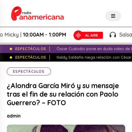
cky |
10:00AM - 1:00PM
Salsa de 
ESPECTÁCULOS
Óscar Custodio pone en duda video de N
ESPECTÁCULOS
Naldy Saldaña niega relación con César
ESPECTÁCULOS
¿Alondra García Miró y su mensaje
tras el fin de su relación con Paolo
Guerrero? – FOTO
admin