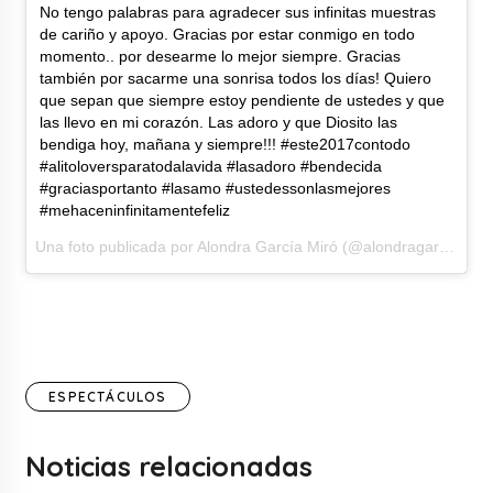
No tengo palabras para agradecer sus infinitas muestras
de cariño y apoyo. Gracias por estar conmigo en todo
momento.. por desearme lo mejor siempre. Gracias
también por sacarme una sonrisa todos los días! Quiero
que sepan que siempre estoy pendiente de ustedes y que
las llevo en mi corazón. Las adoro y que Diosito las
bendiga hoy, mañana y siempre!!! #este2017contodo
#alitoloversparatodalavida #lasadoro #bendecida
#graciasportanto #lasamo #ustedessonlasmejores
#mehaceninfinitamentefeliz
Una foto publicada por Alondra García Miró (@alondragarciamiro) el12 de Ene de 2017 a la(s) 9:40 PST
ESPECTÁCULOS
Noticias relacionadas