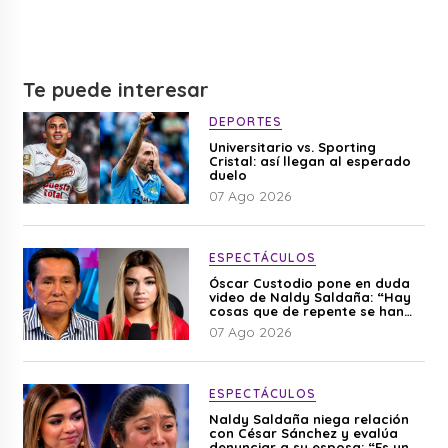
Te puede interesar
DEPORTES
Universitario vs. Sporting
Cristal: así llegan al esperado
duelo
07 Ago 2026
ESPECTÁCULOS
Óscar Custodio pone en duda
video de Naldy Saldaña: “Hay
cosas que de repente se han
editado”
07 Ago 2026
ESPECTÁCULOS
Naldy Saldaña niega relación
con César Sánchez y evalúa
denunciar a su esposa: “Es una