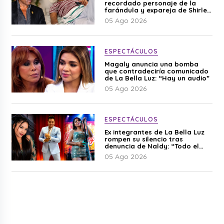
recordado personaje de la
farándula y expareja de Shirley
Cherres
05 Ago 2026
ESPECTÁCULOS
Magaly anuncia una bomba
que contradeciría comunicado
de La Bella Luz: “Hay un audio”
05 Ago 2026
ESPECTÁCULOS
Ex integrantes de La Bella Luz
rompen su silencio tras
denuncia de Naldy: “Todo el
mundo lo sabía”
05 Ago 2026