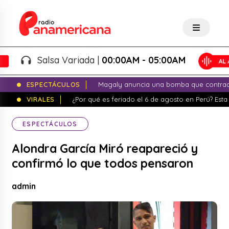
Salsa Variada |
00:00AM - 05:00AM
ESPECTÁCULOS
Magaly anuncia una bomba que contrade
VIRALES
¿Por qué es feriado el 6 de agosto en Perú? Esta 
ESPECTÁCULOS
Alondra García Miró reapareció y
confirmó lo que todos pensaron
admin