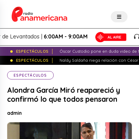
Levantados |
6:00AM - 9:00AM
Lo
ESPECTÁCULOS
Óscar Custodio pone en duda video de N
ESPECTÁCULOS
Naldy Saldaña niega relación con César
ESPECTÁCULOS
Alondra García Miró reapareció y
confirmó lo que todos pensaron
admin