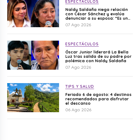
ESPECTÁCULOS
Naldy Saldaña niega relación
con César Sánchez y evalúa
denunciar a su esposa: “Es una
difamación”
07 Ago 2026
ESPECTÁCULOS
Óscar Junior liderará La Bella
Luz tras salida de su padre por
polémica con Naldy Saldaña
07 Ago 2026
TIPS Y SALUD
Feriado 6 de agosto: 4 destinos
recomendados para disfrutar
el descanso
06 Ago 2026