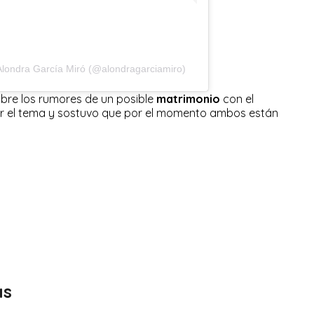
londra García Miró (@alondragarciamiro)
obre los rumores de un posible
matrimonio
con el
adir el tema y sostuvo que por el momento ambos están
as