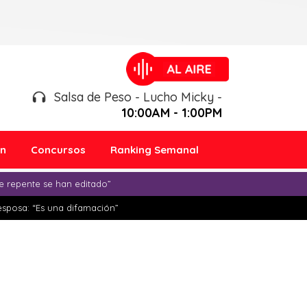
Salsa de Peso - Lucho Micky -
10:00AM - 1:00PM
ón
Concursos
Ranking Semanal
e repente se han editado”
esposa: “Es una difamación”