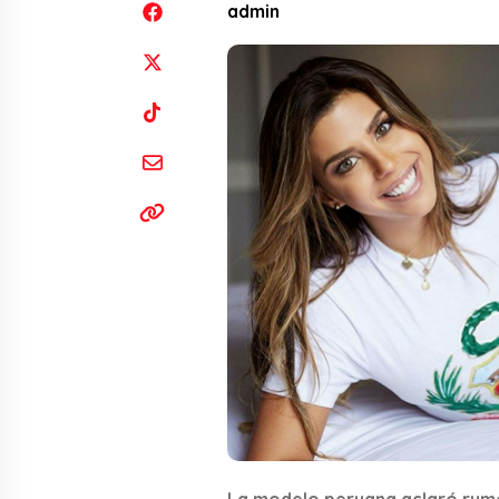
admin
La modelo peruana aclaró rum