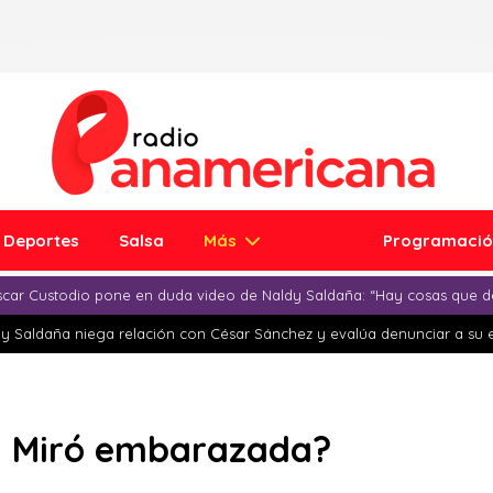
Deportes
Salsa
Más
Programaci
car Custodio pone en duda video de Naldy Saldaña: “Hay cosas que d
y Saldaña niega relación con César Sánchez y evalúa denunciar a su 
a Miró embarazada?