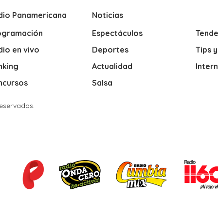
dio Panamericana
Noticias
ogramación
Espectáculos
Tende
io en vivo
Deportes
Tips 
nking
Actualidad
Inter
ncursos
Salsa
Reservados.