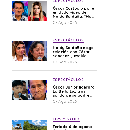
ESPECTÁCULOS
Óscar Custodio pone
en duda video de
Naldy Saldaña: “Hay
cosas que de repente
07 Ago 2026
se han editado”
ESPECTÁCULOS
Naldy Saldaña niega
relación con César
Sánchez y evalúa
denunciar a su
07 Ago 2026
esposa: “Es una
difamación”
ESPECTÁCULOS
Óscar Junior liderará
La Bella Luz tras
salida de su padre
por polémica con
07 Ago 2026
Naldy Saldaña
TIPS Y SALUD
Feriado 6 de agosto: