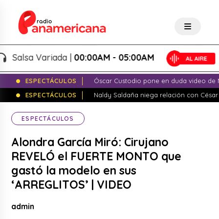
alsa Variada |
00:00AM - 05:00AM
ESPECTÁCULOS
Óscar Custodio pone en duda video de N
ESPECTÁCULOS
Naldy Saldaña niega relación con César
ESPECTÁCULOS
Alondra García Miró: Cirujano
REVELÓ el FUERTE MONTO que
gastó la modelo en sus
‘ARREGLITOS’ | VIDEO
admin