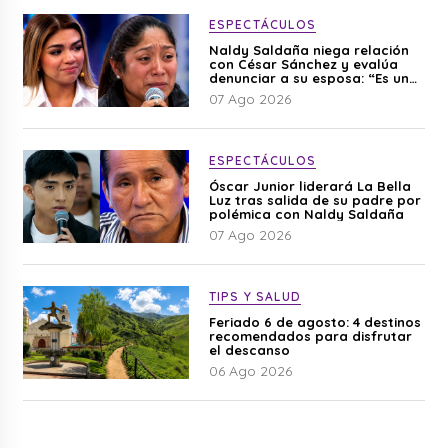
ESPECTÁCULOS
Naldy Saldaña niega relación
con César Sánchez y evalúa
denunciar a su esposa: “Es una
difamación”
07 Ago 2026
ESPECTÁCULOS
Óscar Junior liderará La Bella
Luz tras salida de su padre por
polémica con Naldy Saldaña
07 Ago 2026
TIPS Y SALUD
Feriado 6 de agosto: 4 destinos
recomendados para disfrutar
el descanso
06 Ago 2026