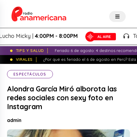
o Micky |
4:00PM - 8:00PM
Tardeo
TIPS Y SALUD
Feriado 6 de agosto: 4 destinos recomend
VIRALES
¿Por qué es feriado el 6 de agosto en Perú? Esta 
ESPECTÁCULOS
Alondra García Miró alborota las
redes sociales con sexy foto en
Instagram
admin