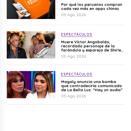
Por qué los peruanos compran
cada vez más en apps chinas
05 Ago 2026
ESPECTÁCULOS
Muere Víctor Angobaldo,
recordado personaje de la
farándula y expareja de Shirley
Cherres
05 Ago 2026
ESPECTÁCULOS
Magaly anuncia una bomba
que contradeciría comunicado
de La Bella Luz: “Hay un audio”
05 Ago 2026