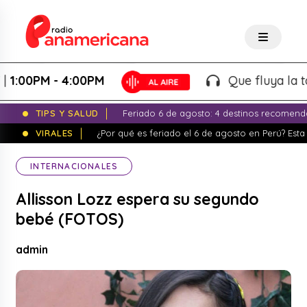
0PM - 4:00PM
Que fluya la tarde!
TIPS Y SALUD
Feriado 6 de agosto: 4 destinos recomend
VIRALES
¿Por qué es feriado el 6 de agosto en Perú? Esta 
INTERNACIONALES
Allisson Lozz espera su segundo
bebé (FOTOS)
admin