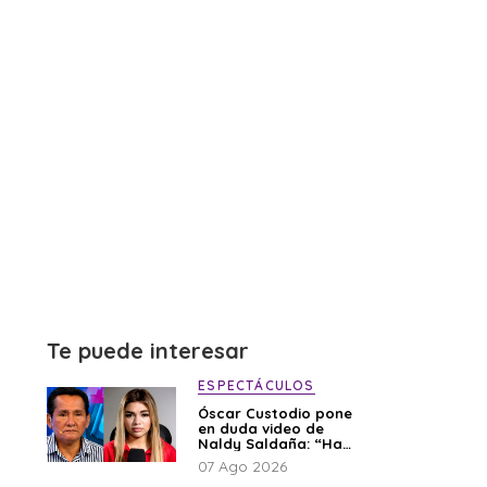
Te puede interesar
ESPECTÁCULOS
Óscar Custodio pone
en duda video de
Naldy Saldaña: “Hay
cosas que de repente
07 Ago 2026
se han editado”