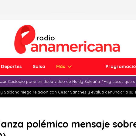
Deportes
Salsa
Más
Programaci
car Custodio pone en duda video de Naldy Saldaña: “Hay cosas que d
y Saldaña niega relación con César Sánchez y evalúa denunciar a su 
lanza polémico mensaje sobre