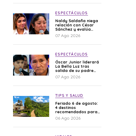
ESPECTÁCULOS
Naldy Saldaña niega
relación con César
Sánchez y evalúa
denunciar a su
07 Ago 2026
esposa: “Es una
difamación”
ESPECTÁCULOS
Óscar Junior liderará
La Bella Luz tras
salida de su padre
por polémica con
07 Ago 2026
Naldy Saldaña
TIPS Y SALUD
Feriado 6 de agosto:
4 destinos
recomendados para
disfrutar el descanso
06 Ago 2026