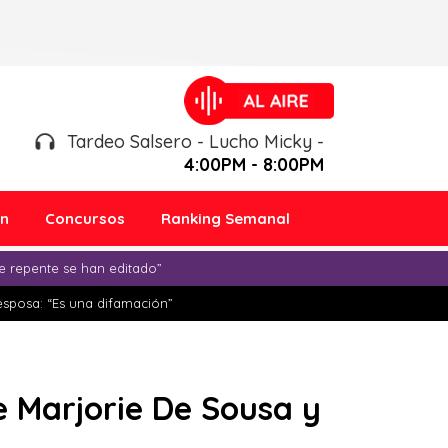
Tardeo Salsero - Lucho Micky -
4:00PM - 8:00PM
ón
Concursos
Ranking Semanal
e repente se han editado”
esposa: “Es una difamación”
 Marjorie De Sousa y